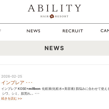
NEWS
2026-02-25
インプレア ･･･
インプレア KOSE×𝗺𝗶𝗹𝗯𝗼𝗻 ⁡ 化粧液(化粧水+美容液) 肌悩みに合わせて使
⁡ シワ、シミ、肌荒れ､､ ･･･
続きを読む >>