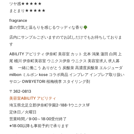
ツヤ感★★★★★
まとまり★★★★★
fragrance
森の空気と温もりを感じるウッディな香り
店内にサンプルございますのでお試しだけでもお待ちしておりま
す
ABILITY アビリティ 伊奈町 美容室 カット 北本 鴻巣 蓮田 白岡 上
尾 桶川 伊奈町美容室 ウニクス伊奈 ウニクス 美容室求人 求人募
集 一緒に働こう ありがとう 炭酸泉 高濃度炭酸泉 エルジューダ
milbon ミルボン kose コラボ商品 インプレア インプレア取り扱い
サロン OWBYETORI 桜梅桃李 スタイリング剤
〒362-0813
美容室ABILITY アビリティ
埼玉県北足立郡伊奈町学園2-188-1ウニクス1F
定休日／火曜日
営業時間／9:00～18:00受付終了
※18:00以降も事前予約で承ります