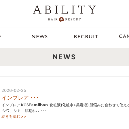
NEWS
2026-02-25
インプレア ･･･
インプレア KOSE×𝗺𝗶𝗹𝗯𝗼𝗻 ⁡ 化粧液(化粧水+美容液) 肌悩みに合わせて使
⁡ シワ、シミ、肌荒れ､､ ･･･
続きを読む >>