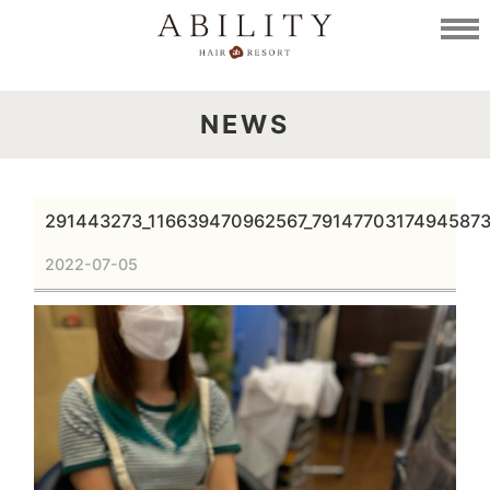
NEWS
291443273_116639470962567_7914770317494587
2022-07-05