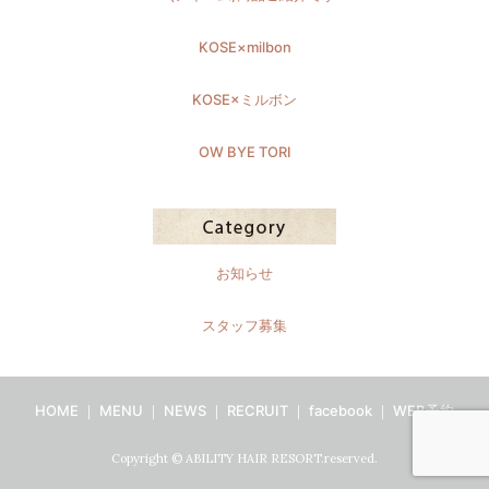
KOSE×milbon
KOSE×ミルボン
OW BYE TORI
お知らせ
スタッフ募集
HOME
｜
MENU
｜
NEWS
｜
RECRUIT
｜
facebook
｜
WEB予約
Copyright © ABILITY HAIR RESORT.reserved.