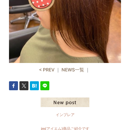
< PREV
｜
NEWS一覧
｜
インプレア
im(アイエム)商品ご紹介です