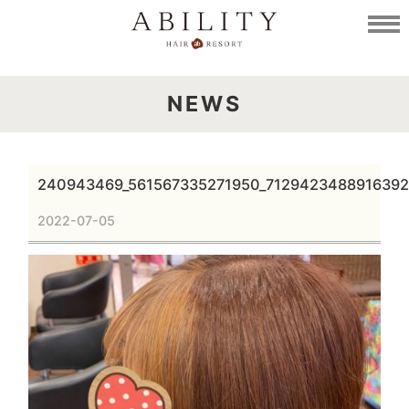
NEWS
240943469_561567335271950_712942348891639
2022-07-05