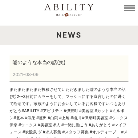
NEWS
嘘のような本当の話(笑)
2021-08-09
またまたまたまた投稿させていただきました嘘のような本当の話
(笑)2〜3日前にカラーをして、マッシュにする宣言したのに暑く
て断念です。家族のようにお会いしているお客様ですいつもあり
がとう#ABILITY #アビリティ #伊奈町 #美容室 #カット #ミルボ
ン#北本 #鴻巣 #蓮田 #白岡 #上尾 #桶川 #伊奈町美容室 #ウニクス
伊奈 #ウニクス #美容室求人 #一緒に働こう #ありがとう #マイフ
ォース #炭酸泉 ダ #求人募集 #スタッフ募集 #オルディーブ #メ