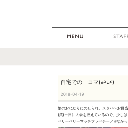
自宅での一コマ(๑˃̵ᴗ˂̵)
2018-04-19
娘のおねだりにのせられ、スタバへお目当
(笑)土日に大会を控えているので、少しはリラッ
ベリーベリーマッチフラペチーノ #なかった #