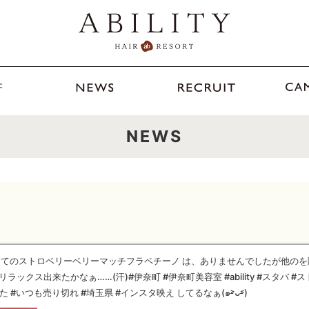
NEWS
てのストロベリーベリーマッチフラペチーノ は、ありませんでしたが他のを
クス出来たかなぁ……(汗)#伊奈町 #伊奈町美容室 #ability #スタバ #ス
いつも売り切れ #埼玉県 #インスタ映え してるなぁ(๑˃̵ᴗ˂̵)