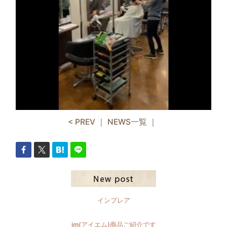
< PREV
｜
NEWS一覧
｜
インプレア
im(アイエム)商品ご紹介です