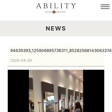
NEWS
94639393_125906895736311_85282568143063374
2020-04-29