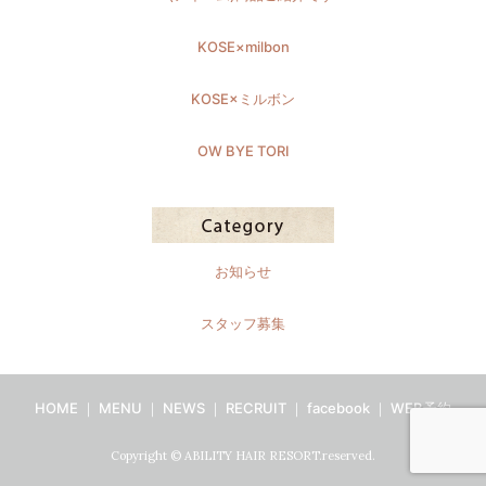
KOSE×milbon
KOSE×ミルボン
OW BYE TORI
お知らせ
スタッフ募集
HOME
｜
MENU
｜
NEWS
｜
RECRUIT
｜
facebook
｜
WEB予約
Copyright © ABILITY HAIR RESORT.reserved.