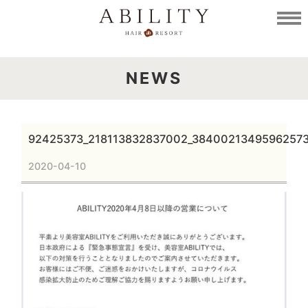
NEWS
92425373_218113832837002_3840021349596257
2020-04-10