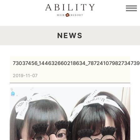
NEWS
73037456_144632660218634_78724107982734739
2019-11-07