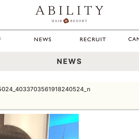
NEWS
5024_4033703561918240524_n