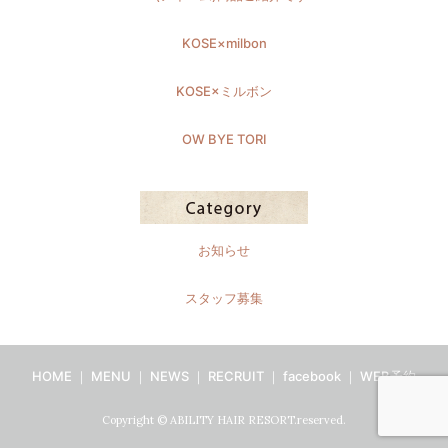
KOSE×milbon
KOSE×ミルボン
OW BYE TORI
お知らせ
スタッフ募集
HOME
｜
MENU
｜
NEWS
｜
RECRUIT
｜
facebook
｜
WEB予約
Copyright © ABILITY HAIR RESORT.reserved.