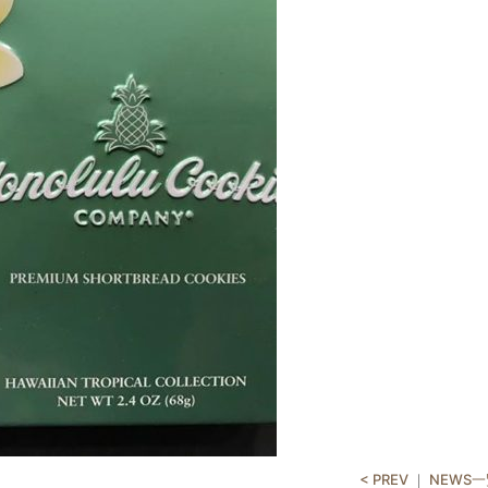
< PREV
｜
NEWS一