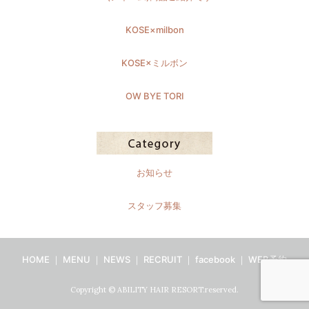
KOSE×milbon
KOSE×ミルボン
OW BYE TORI
お知らせ
スタッフ募集
HOME
｜
MENU
｜
NEWS
｜
RECRUIT
｜
facebook
｜
WEB予約
Copyright © ABILITY HAIR RESORT.reserved.