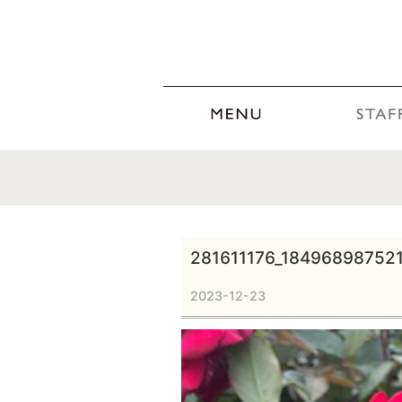
281611176_18496898752
2023-12-23