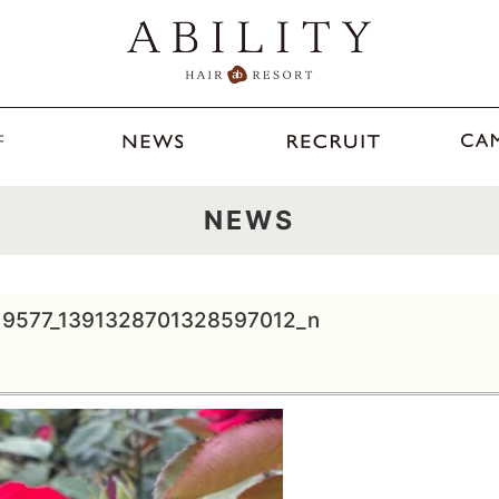
NEWS
19577_1391328701328597012_n