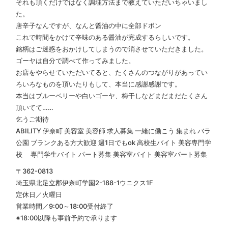
それも頂くだけではなく調理方法まで教えていただいちゃいまし
た。
唐辛子なんですが、なんと醤油の中に全部ドボン
これで時間をかけて辛味のある醤油が完成するらしいです。
銘柄はご迷惑をおかけしてしまうので消させていただきました。
ゴーヤは自分で調べて作ってみました。
お店をやらせていただいてると、たくさんのつながりがあってい
ろいろなものを頂いたりもして、本当に感謝感謝です。
本当はブルーベリーや白いゴーヤ、梅干しなどまだまだたくさん
頂いてて……
乞うご期待
ABILITY 伊奈町 美容室 美容師 求人募集 一緒に働こう 集まれ バラ
公園 ブランクある方大歓迎 週1日でもok 高校生バイト 美容専門学
校 専門学生バイト パート募集 美容室バイト 美容室パート募集
〒362-0813
埼玉県北足立郡伊奈町学園2-188-1ウニクス1F
定休日／火曜日
営業時間／9:00～18:00受付終了
※18:00以降も事前予約で承ります