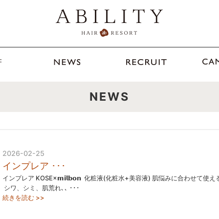
NEWS
2026-02-25
インプレア ･･･
インプレア KOSE×𝗺𝗶𝗹𝗯𝗼𝗻 ⁡ 化粧液(化粧水+美容液) 肌悩みに合わせて使
⁡ シワ、シミ、肌荒れ､､ ･･･
続きを読む >>