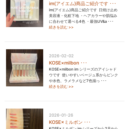
im(アイエム)商品ご紹介です ･･･
im(アイエム)商品ご紹介です ⁡ 日焼け止め
美容液・化粧下地 ・ヘアカラーや肌悩み
に合わせて選べる4色 ・最強UV&a ･･･
続きを読む >>
2026-02-02
KOSE×milbon ･･･
KOSE×milbon im シリーズのアイシャド
ウです ⁡ 使いやすいベージュ系からピンク
や水色、ラメラメなど7色揃っ ･･･
続きを読む >>
2026-01-26
KOSE×ミルボン ･･･
KOSE×ミルボン im シリーズから2月から