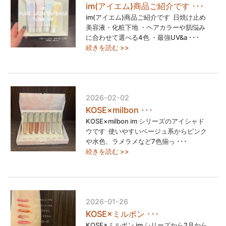
im(アイエム)商品ご紹介です ･･･
im(アイエム)商品ご紹介です ⁡ 日焼け止め
美容液・化粧下地 ・ヘアカラーや肌悩み
に合わせて選べる4色 ・最強UV&a ･･･
続きを読む >>
2026-02-02
KOSE×milbon ･･･
KOSE×milbon im シリーズのアイシャド
ウです ⁡ 使いやすいベージュ系からピンク
や水色、ラメラメなど7色揃っ ･･･
続きを読む >>
2026-01-26
KOSE×ミルボン ･･･
KOSE×ミルボン im シリーズから2月から