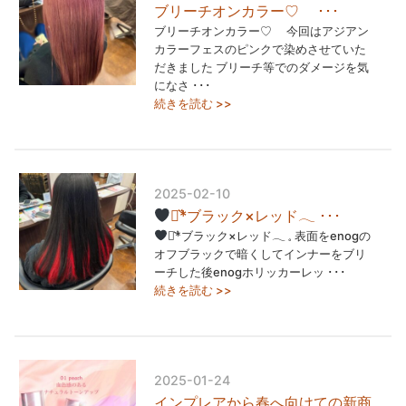
ブリーチオンカラー♡゙️ ･･･
ブリーチオンカラー♡゙️ 今回はアジアン
カラーフェスのピンクで染めさせていた
だきました ブリーチ等でのダメージを気
になさ ･･･
続きを読む >>
2025-02-10
⋆͛*͛ブラック×レッド
𓂃 ･･･
⋆͛*͛ブラック×レッド
𓂃 𓈒 表面をenogの
オフブラックで暗くしてインナーをブリ
ーチした後enogホリッカーレッ ･･･
続きを読む >>
2025-01-24
インプレアから春へ向けての新商