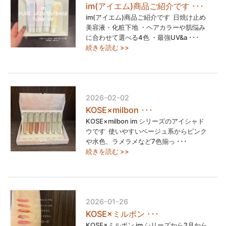
im(アイエム)商品ご紹介です ･･･
im(アイエム)商品ご紹介です ⁡ 日焼け止め
美容液・化粧下地 ・ヘアカラーや肌悩み
に合わせて選べる4色 ・最強UV&a ･･･
続きを読む >>
2026-02-02
KOSE×milbon ･･･
KOSE×milbon im シリーズのアイシャド
ウです ⁡ 使いやすいベージュ系からピンク
や水色、ラメラメなど7色揃っ ･･･
続きを読む >>
2026-01-26
KOSE×ミルボン ･･･
KOSE×ミルボン im シリーズから2月から